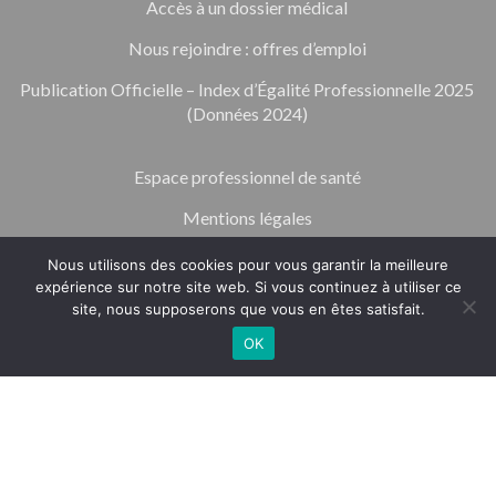
Accès à un dossier médical
Nous rejoindre : offres d’emploi
Publication Officielle – Index d’Égalité Professionnelle 2025
(Données 2024)
Espace professionnel de santé
Mentions légales
Politique de confidentialité et d’utilisation des données
Nous utilisons des cookies pour vous garantir la meilleure
personnelles
expérience sur notre site web. Si vous continuez à utiliser ce
site, nous supposerons que vous en êtes satisfait.
Contacter nos représentants des usagers
OK
TÉLÉPHONE
RENDEZ-VOUS
Contact
Copyright
2021 Création par CLINIQUE DE L'OSPEDALE | Tous droits
réservés