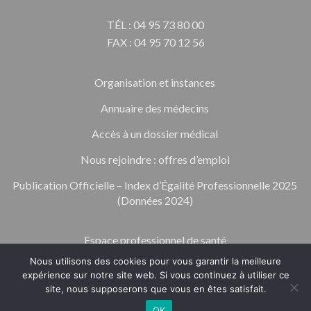
TÉL : 04 95 73 80 00
FAX : 04 95 70 12 56
Organisation et instances
Annuaire des médecins
Accès à un dossier médical
Nous rejoindre : offres d’emploi
Publication Officielle – Index d’Égalité Professionnelle 2025
(Données 2024)
Espace professionnel de santé
Nous utilisons des cookies pour vous garantir la meilleure
Mentions légales
expérience sur notre site web. Si vous continuez à utiliser ce
site, nous supposerons que vous en êtes satisfait.
Politique de confidentialité et d’utilisation des données
personnelles
OK