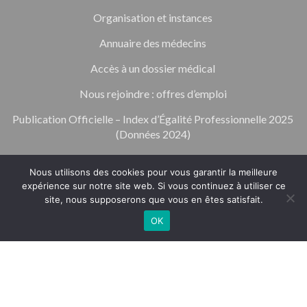
Organisation et instances
Annuaire des médecins
Accès à un dossier médical
Nous rejoindre : offres d’emploi
Publication Officielle – Index d’Égalité Professionnelle 2025
(Données 2024)
Espace professionnel de santé
Nous utilisons des cookies pour vous garantir la meilleure
expérience sur notre site web. Si vous continuez à utiliser ce
Mentions légales
site, nous supposerons que vous en êtes satisfait.
OK
Politique de confidentialité et d’utilisation des données
TÉLÉPHONE
RENDEZ-VOUS
Contact
personnelles
Contacter nos représentants des usagers