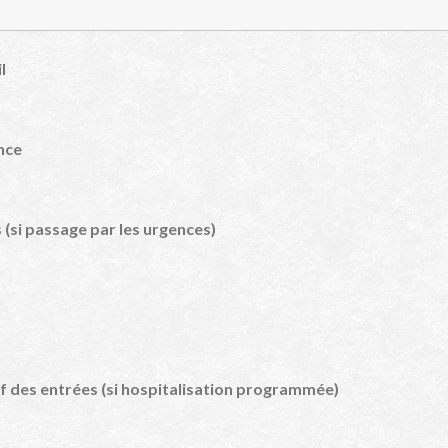
l
nce
 (si passage par les urgences)
if des entrées (si hospitalisation programmée)