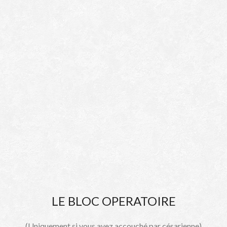
LE BLOC OPERATOIRE
(Uniquement si vous avez accouché par césarienne)