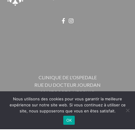
CLINIQUE DE L'OSPEDALE
RUE DU DOCTEUR JOURDAN
20137 PORTO-VECCHIO
Nous utilisons des cookies pour vous garantir la meilleure
expérience sur notre site web. Si vous continuez à utiliser ce
TÉL : 04 95 73 80 00
site, nous supposerons que vous en êtes satisfait.
FAX : 04 95 70 12 56
OK
TÉLÉPHONE
RENDEZ-VOUS
Contact