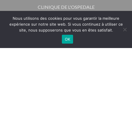
CLINIQUE DE L'OSPEDALE
RUE DU DOCTEUR JOURDAN
Nous utilisons des cookies pour vous garantir la meilleure
20137 PORTO-VECCHIO
expérience sur notre site web. Si vous continuez à utiliser ce
site, nous supposerons que vous en êtes satisfait.
TÉL : 04 95 73 80 00
OK
TÉLÉPHONE
RENDEZ-VOUS
Contact
FAX : 04 95 70 12 56
Organisation et instances
Annuaire des médecins
Accès à un dossier médical
Nous rejoindre : offres d’emploi
Publication Officielle – Index d’Égalité Professionnelle 2025
(Données 2024)
Espace professionnel de santé