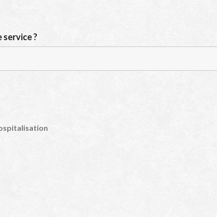
 service ?
ospitalisation