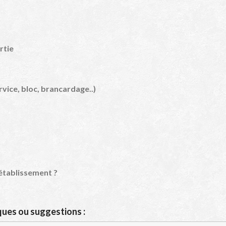
rtie
rvice, bloc, brancardage..)
établissement ?
ques ou suggestions :